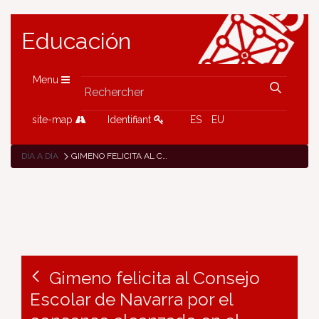
Educación
Menu
site-map
Identifiant
ES
EU
DÍA A DÍA
GIMENO FELICITA AL CONSEJO ESCOLAR DE NAVARRA POR EL CONSENSO ALCANZADO EN EL PRIMER PACTO SOCIAL POR LA EDUCACIÓN EN LA COMUNIDAD FORAL
Gimeno felicita al Consejo
Escolar de Navarra por el