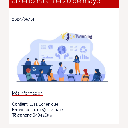
abierto hasta el 20 de mayo
2024/05/14
Más información
Contient
: Elisa Echenique
E-mail
: eechenie@navarra.es
Téléphone
:848426975