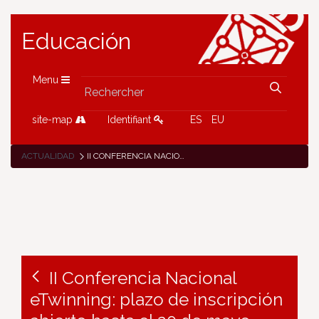
Educación
Menu
site-map
Identifiant
ES
EU
ACTUALIDAD
II CONFERENCIA NACIONAL ETWINNING: PLAZO DE INSCRIPCIÓN ABIERTO HASTA EL 20 DE MAYO
II Conferencia Nacional
eTwinning: plazo de inscripción