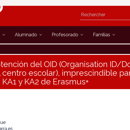
s
Alumnado
Profesorado
Familias
tención del OID (Organisation ID
 centro escolar), imprescindible par
s KA1 y KA2 de Erasmus+
que
rra.es