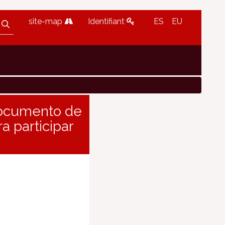
site-map
Identifiant
ES
EU
/Documento de
a participar