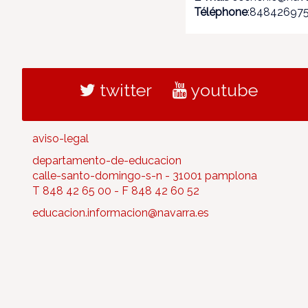
Téléphone
:84842697
twitter
youtube
aviso-legal
departamento-de-educacion
calle-santo-domingo-s-n - 31001 pamplona
T 848 42 65 00 - F 848 42 60 52
educacion.informacion@navarra.es