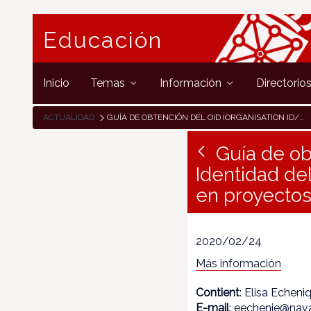
Educación
Inicio
Temas
Información
Directorio
ACTUALIDAD
GUÍA DE OBTENCIÓN DEL OID (ORGANISATION ID/DOCUMENTO DE IDENTIDAD DEL CENTRO ESCOLAR), IMPRESCINDIBLE PARA PARTICIPAR EN PROYECTOS KA1 Y KA2 DE ERASMUS+
Guía de ob
Identidad del
en proyecto
2020/02/24
Más información
Contient
: Elisa Echeni
E-mail
: eechenie@nava