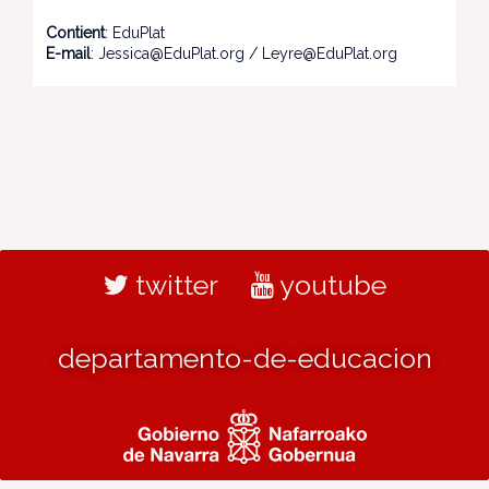
Contient
: EduPlat
E-mail
: Jessica@EduPlat.org / Leyre@EduPlat.org
twitter
youtube
departamento-de-educacion