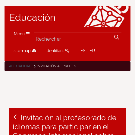
Educación
Menu
site-map
Identifiant
ES
EU
ACTUALIDAD
INVITACIÓN AL PROFESORADO DE IDIOMAS PARA PARTICIPAR EN EL CONGRESO INTERNACIONAL SOBRE RECURSOS EDUCATIVOS «EDUPLAT»
Invitación al profesorado de
idiomas para participar en el