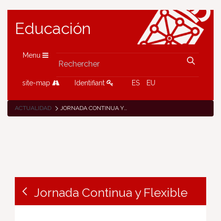
Educación
Menu
site-map
Identifiant
ES
EU
ACTUALIDAD
JORNADA CONTINUA Y FLEXIBLE
Jornada Continua y Flexible