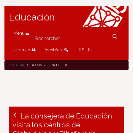
Educación
Menu
site-map
Identifiant
ES
EU
DÍA A DÍA
LA CONSEJERA DE EDUCACIÓN VISITA LOS CENTROS DE CINTRUÉNIGO Y RIBAFORADA
La consejera de Educación
visita los centros de