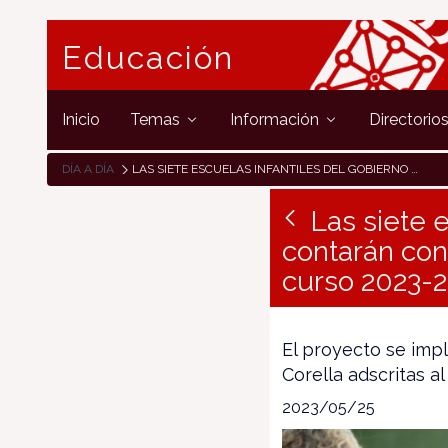
Educación
Inicio
Temas
Información
Directorio
DÍA A DÍA
LAS SIETE ESCUELAS INFANTILES DEL GOBIERNO DE NAVARRA CONTARÁN CON PROFESORADO DE ORIENTACIÓN EDUCATIVA DESDE EL CURSO 2023-2024
Las siete 
contarán con
curso 2023-
El proyecto se imp
Corella adscritas 
2023/05/25