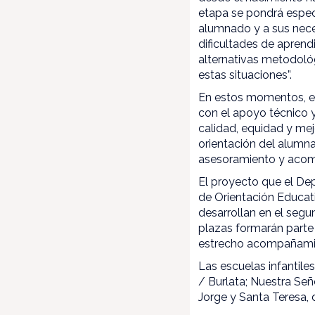
etapa se pondrá especi
alumnado y a sus neces
dificultades de aprend
alternativas metodoló
estas situaciones”.
En estos momentos, en
con el apoyo técnico 
calidad, equidad y mejo
orientación del alumn
asesoramiento y acomp
El proyecto que el D
de Orientación Educati
desarrollan en el segun
plazas formarán parte 
estrecho acompañam
Las escuelas infantil
/ Burlata; Nuestra Señ
Jorge y Santa Teresa, 