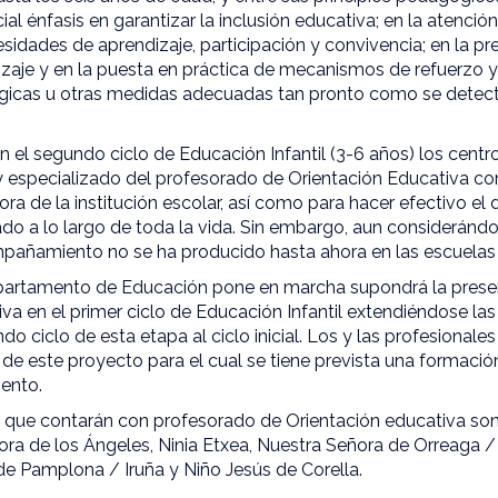
al énfasis en garantizar la inclusión educativa; en la atenció
idades de aprendizaje, participación y convivencia; en la pr
izaje y en la puesta en práctica de mecanismos de refuerzo y f
gicas u otras medidas adecuadas tan pronto como se detect
 el segundo ciclo de Educación Infantil (3-6 años) los cent
y especializado del profesorado de Orientación Educativa 
ra de la institución escolar, así como para hacer efectivo el 
ado a lo largo de toda la vida. Sin embargo, aun consideránd
añamiento no se ha producido hasta ahora en las escuelas i
epartamento de Educación pone en marcha supondrá la prese
va en el primer ciclo de Educación Infantil extendiéndose la
do ciclo de esta etapa al ciclo inicial. Los y las profesionale
de este proyecto para el cual se tiene prevista una formació
iento.
es que contarán con profesorado de Orientación educativa so
ora de los Ángeles, Ninia Etxea, Nuestra Señora de Orreaga 
de Pamplona / Iruña y Niño Jesús de Corella.