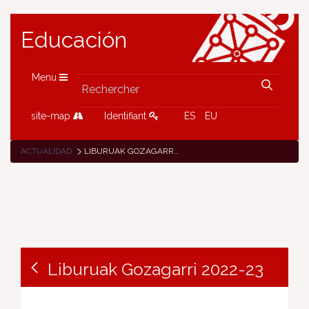
Educación
Menu
site-map
Identifiant
ES
EU
ACTUALIDAD
LIBURUAK GOZAGARRI 2022-23
Liburuak Gozagarri 2022-23