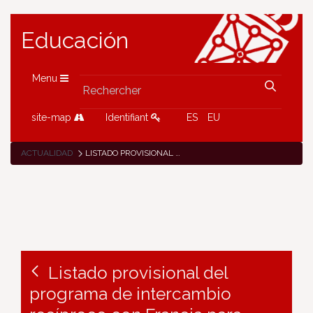
Educación
Menu
site-map
Identifiant
ES
EU
ACTUALIDAD
LISTADO PROVISIONAL DEL PROGRAMA DE INTERCAMBIO RECÍPROCO CON FRANCIA PARA ALUMNADO DE 3º DE ESO
Listado provisional del
programa de intercambio