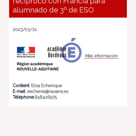
recíproco con Francia para
alumnado de 3º de ESO
2023/03/21
Más información
Contient
: Elisa Echenique
E-mail
: eechenie@navarra.es
Téléphone
:848426975