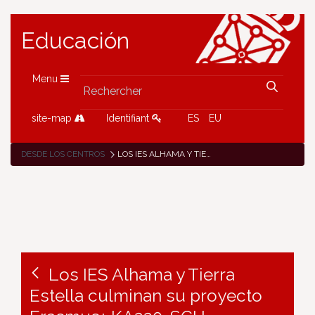
Educación
Menu
site-map
Identifiant
ES
EU
DESDE LOS CENTROS
LOS IES ALHAMA Y TIERRA ESTELLA CULMINAN SU PROYECTO ERASMUS+ KA220-SCH “GENERACIONES PEDALEANDO POR LA INCLUSIÓN Y LA ACCIÓN CLIMÁTICA” EN ESTELLA
Los IES Alhama y Tierra
Estella culminan su proyecto