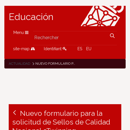
Educación
Menu
site-map
Identifiant
ES
EU
ACTUALIDAD
NUEVO FORMULARIO PARA LA SOLICITUD DE SELLOS DE CALIDAD NACIONAL ETWINNING
Nuevo formulario para la
solicitud de Sellos de Calidad