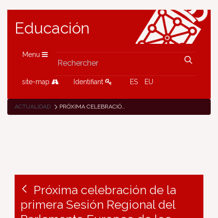
Educación
Menu
site-map
Identifiant
ES
EU
ACTUALIDAD
PRÓXIMA CELEBRACIÓN DE LA PRIMERA SESIÓN REGIONAL DEL PARLAMENTO EUROPEO DE LOS JÓVENES (EYP) EN PAMPLONA, MARZO 2024
Próxima celebración de la
primera Sesión Regional del