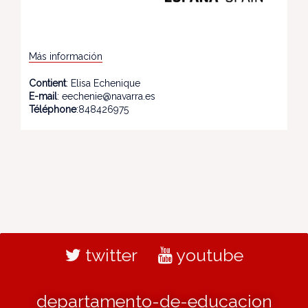
Más información
Contient
: Elisa Echenique
E-mail
: eechenie@navarra.es
Téléphone
:848426975
twitter
youtube
departamento-de-educacion