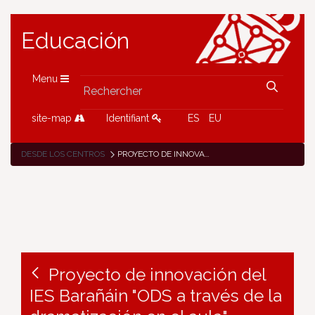
Educación
Menu
site-map
Identifiant
ES
EU
DESDE LOS CENTROS
PROYECTO DE INNOVACIÓN DEL IES BARAÑÁIN "ODS A TRAVÉS DE LA DRAMATIZACIÓN EN EL AULA"
Proyecto de innovación del
IES Barañáin "ODS a través de la