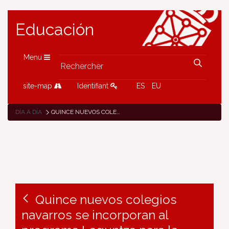
Educación
Menu
site-map
Identifiant
ES
EU
DÍA A DÍA
QUINCE NUEVOS COLEGIOS NAVARROS SE INCORPORAN AL PROGRAMA LAGUNTZA PARA LA PROMOCIÓN DEL BUEN TRATO EN LAS AULAS
Quince nuevos colegios
navarros se incorporan al