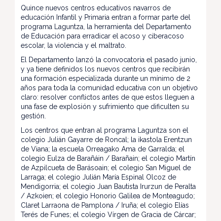
Quince nuevos centros educativos navarros de
educación Infantil y Primaria entran a formar parte del
programa Laguntza, la herramienta del Departamento
de Educación para erradicar el acoso y ciberacoso
escolar, la violencia y el maltrato.
El Departamento lanzó la convocatoria el pasado junio,
y ya tiene definidos los nuevos centros que recibirán
una formación especializada durante un mínimo de 2
años para toda la comunidad educativa con un objetivo
claro: resolver conflictos antes de que estos lleguen a
una fase de explosión y sufrimiento que dificulten su
gestión.
Los centros que entran al programa Laguntza son el
colegio Julián Gayarre de Roncal; la ikastola Erentzun
de Viana; la escuela Orreagako Ama de Garralda; el
colegio Eulza de Barañáin / Barañain; el colegio Martín
de Azpilcueta de Barásoain; el colegio San Miguel de
Larraga; el colegio Julián María Espinal Olcoz de
Mendigorria; el colegio Juan Bautista Irurzun de Peralta
/ Azkoien; el colegio Honorio Galilea de Monteagudo;
Claret Larraona de Pamplona / Iruña; el colegio Elías
Terés de Funes; el colegio Vírgen de Gracia de Cárcar;