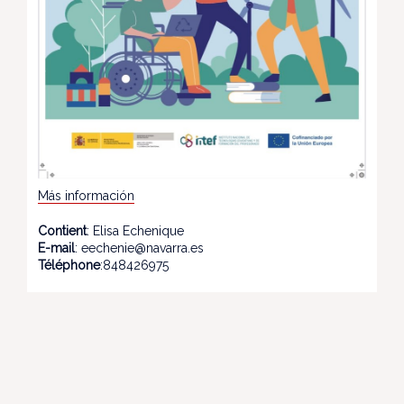
Más información
Contient
: Elisa Echenique
E-mail
: eechenie@navarra.es
Téléphone
:848426975