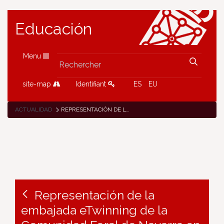
Educación
Menu
site-map
Identifiant
ES
EU
ACTUALIDAD
REPRESENTACIÓN DE LA EMBAJADA ETWINNING DE LA COMUNIDAD FORAL DE NAVARRA EN EL IX ENCUENTRO NACIONAL DE EMBAJADORES ETWINNING
Representación de la
embajada eTwinning de la