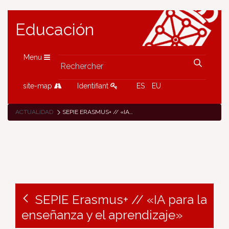
Educación
Menu
site-map
Identifiant
ES
EU
ACTUALIDAD
SEPIE ERASMUS+ // «IA PARA LA ENSEÑANZA Y EL APRENDIZAJE»
SEPIE Erasmus+ // «IA para la
enseñanza y el aprendizaje»