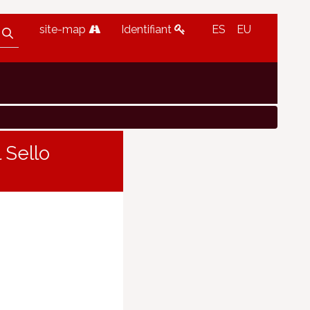
site-map
Identifiant
ES
EU
 Sello