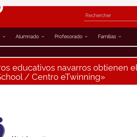
s
Alumnado
Profesorado
Familias
ros educativos navarros obtienen el
chool / Centro eTwinning»