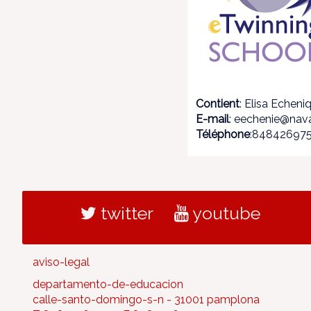
Contient
: Elisa Echeni
E-mail
: eechenie@nava
Téléphone
:84842697
twitter
youtube
aviso-legal
departamento-de-educacion
calle-santo-domingo-s-n - 31001 pamplona