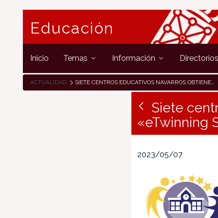
Educación
Inicio
Temas
Información
Directorio
ACTUALIDAD
SIETE CENTROS EDUCATIVOS NAVARROS OBTIENEN EL SELLO «ETWINNING SCHOOL / CENTRO ETWINNING»
Siete cent
«eTwinning S
2023/05/07