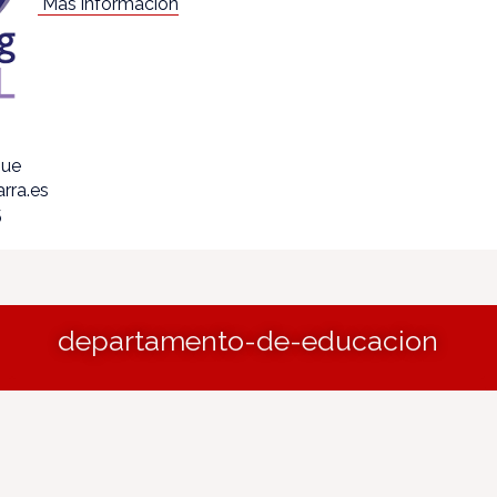
Más información
que
rra.es
5
departamento-de-educacion