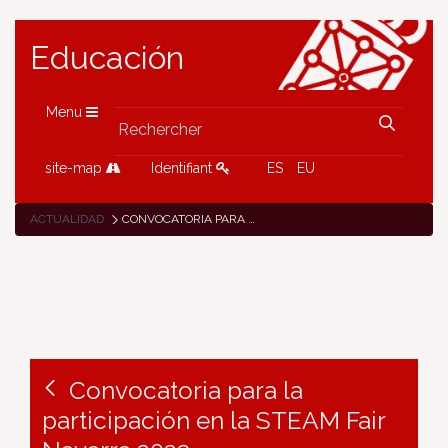
Educación
Menu
site-map
Identifiant
ES
EU
ACTUALIDAD
CONVOCATORIA PARA LA PARTICIPACIÓN EN LA STEAM FAIR NAVARRA 2023
Convocatoria para la
participación en la STEAM Fair