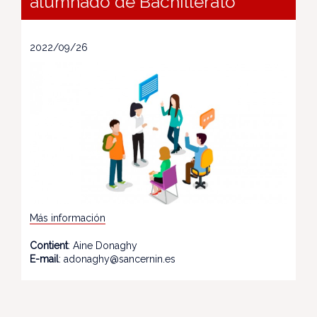
alumnado de Bachillerato
2022/09/26
Más información
Contient
: Aine Donaghy
E-mail
: adonaghy@sancernin.es