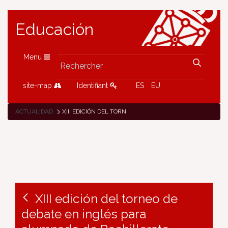
Educación
Menu
site-map
Identifiant
ES
EU
ACTUALIDAD
XIII EDICIÓN DEL TORNEO DE DEBATE EN INGLÉS PARA ALUMNADO DE BACHILLERATO
XIII edición del torneo de
debate en inglés para