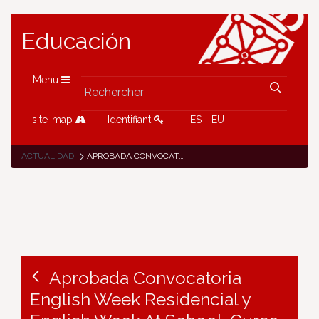
Educación
Menu
site-map
Identifiant
ES
EU
ACTUALIDAD
APROBADA CONVOCATORIA ENGLISH WEEK RESIDENCIAL Y ENGLISH WEEK AT SCHOOL. CURSO 2025/2026
Aprobada Convocatoria
English Week Residencial y