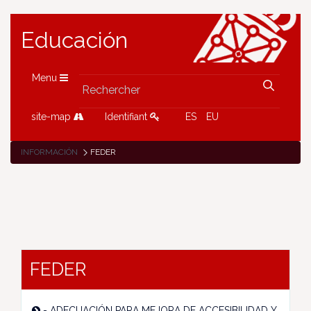
Educación
Menu
site-map
Identifiant
ES
EU
INFORMACIÓN
FEDER
FEDER
-
ADECUACIÓN PARA MEJORA DE ACCESIBILIDAD Y