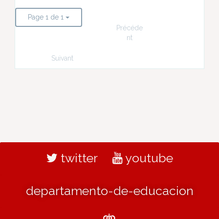
Page 1 de 1
Précéde
nt
Suivant
twitter
youtube
departamento-de-educacion