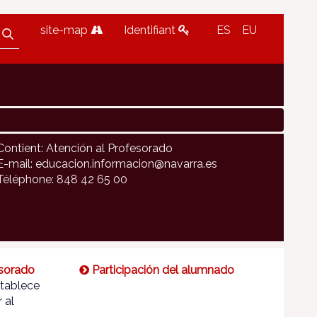
site-map
Identifiant
ES
EU
Contient: Atención al Profesorado
E-mail: educacion.informacion@navarra.es
Téléphone: 848 42 65 00
esorado
Participación del alumnado
tablece
 al