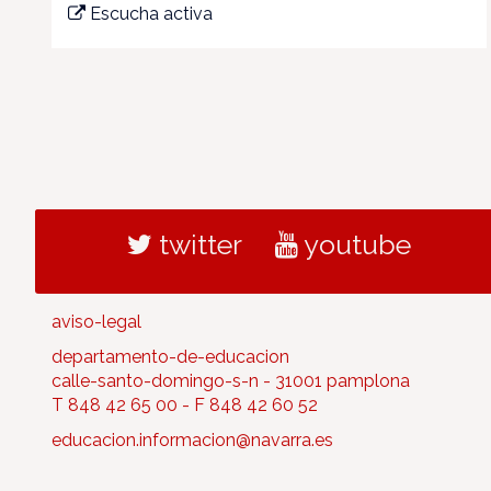
Escucha activa
twitter
youtube
aviso-legal
departamento-de-educacion
calle-santo-domingo-s-n - 31001 pamplona
T 848 42 65 00 - F 848 42 60 52
educacion.informacion@navarra.es