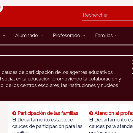
s
Alumnado
Profesorado
Familias
 cauces de participación de los agentes educativos
d social en la educación, promoviendo la colaboración y
o, de los centros escolares, las instituciones y núcleos
Participación de las familias
Atención al prof
El Departamento establece
El Departamento es
cauces de participación para las
cauces para atender
familias
profesorado