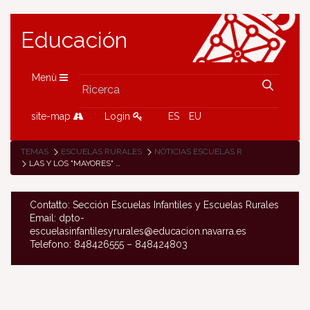
Educación
Menù
site-map
Login
ES
EU
TEMAS
ESCUELAS RURALES
NOTICIAS ESCUELAS RURALES
LAS Y LOS "MAYORES" DE LA ESCUELA DE ETXALAR ORGANIZAN UN TALLER DE LOS SENTIDOS PARA PEQUES
Contatto: Sección Escuelas Infantiles y Escuelas Rurales
Email: dpto-
escuelasinfantilesyrurales@educacion.navarra.es
Telefono: 848426555 – 848424803