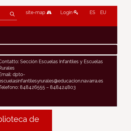
site-map
Login
ES
EU
Contatto: Sección Escuelas Infantiles y Escuelas
Rurales
Email: dpto-
escuelasinfantilesyrurales@educacion.navarra.es
Telefono: 848426555 – 848424803
blioteca de