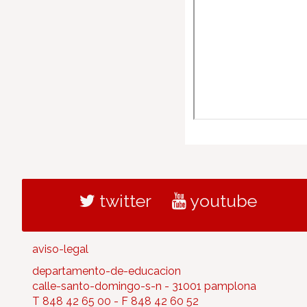
twitter
youtube
aviso-legal
departamento-de-educacion
calle-santo-domingo-s-n - 31001 pamplona
T 848 42 65 00 - F 848 42 60 52