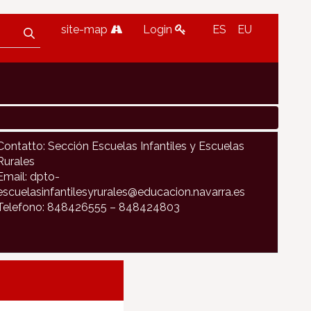
site-map
Login
ES
EU
Contatto: Sección Escuelas Infantiles y Escuelas
Rurales
Email: dpto-
escuelasinfantilesyrurales@educacion.navarra.es
Telefono: 848426555 – 848424803