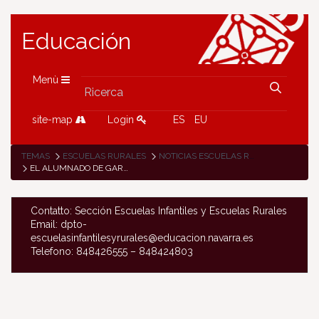
Educación
Menù
site-map
Login
ES
EU
TEMAS
ESCUELAS RURALES
NOTICIAS ESCUELAS RURALES
EL ALUMNADO DE GARRALDA VISITA BERLÍN
Contatto: Sección Escuelas Infantiles y Escuelas Rurales
Email: dpto-
escuelasinfantilesyrurales@educacion.navarra.es
Telefono: 848426555 – 848424803