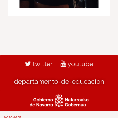
twitter
youtube
departamento-de-educacion
aviso-legal