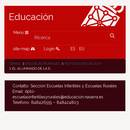
Educación
Menù
site-map
Login
ES
EU
TEMAS
ESCUELAS RURALES
NOTICIAS ESCUELAS RURALES
EL ALUMNADO DE LA ESCUELA DE IGANTZI OFRECE UNA REPRESENTACIÓN TEATRAL PARA EL PUEBLO
Contatto: Sección Escuelas Infantiles y Escuelas Rurales
Email: dpto-
escuelasinfantilesyrurales@educacion.navarra.es
Telefono: 848426555 – 848424803