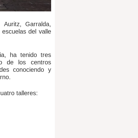
Auritz, Garralda,
 escuelas del valle
a, ha tenido tres
do de los centros
dades conociendo y
rno.
atro talleres: