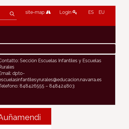
site-map
Login
ES
EU
Contatto: Sección Escuelas Infantiles y Escuelas
Rurales
Email: dpto-
escuelasinfantilesyrurales@educacion.navarra.es
Telefono: 848426555 – 848424803
e Auñamendi