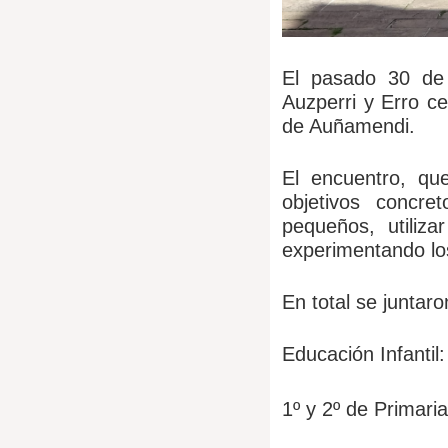
El pasado 30 de 
Auzperri y Erro ce
de Auñamendi.
El encuentro, qu
objetivos concre
pequeños, utiliza
experimentando lo
En total se juntar
Educación Infantil:
1º y 2º de Primari