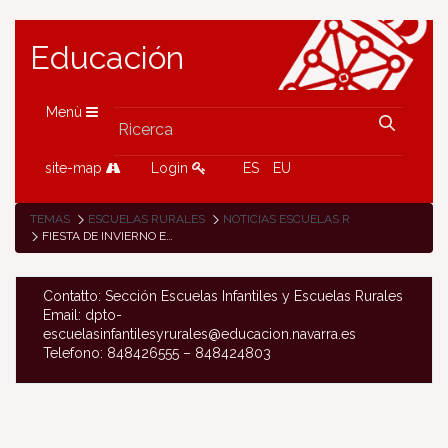
Educación
Menù
site-map
Login
ES
EU
TEMAS
ESCUELAS RURALES
NOTICIAS ESCUELAS RURALES
FIESTA DE INVIERNO EN LA ESCUELA DE RONCAL
Contatto: Sección Escuelas Infantiles y Escuelas Rurales
Email: dpto-
escuelasinfantilesyrurales@educacion.navarra.es
Telefono: 848426555 – 848424803