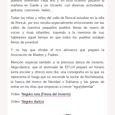
pueblos diferentes cada año y en esta ocasión pasaron la
mañana en Garde y en Urzainki, con diversas actividades,
ginkana, canciones, bailes...
Todas las niñas y niños del valle de Roncal estudian en la villa
de Roncal, por eso resulta especialmente emocionante ver las
calles de nuestros pequeños pueblos llenas de nuevo de
voces y risas infantiles, trayendo a la memoria de sus
habitantes aquel tiempo en que todos los pueblos estaban
llenos de juventud.
Y no hay que olvidar el rico almuerzo que preparó la
Asociación de Madres y Padres...
Mención especial también a la preciosa danza de invierno,
Negu-dantza
, que el alumnado de EP-LH preparó en horario
extra escolar y ofreció este día, una coreografía en la que se
representa el fuego que se enciende la noche de Nochebuena,
la fuerza del tronco de Navidad o Suklaroa y las ganas de
entrar en los días que empiezan a crecer "egu(n)berriak".
Vídeo:
Neguko xeia (Fiesta del Invierno)
Vídeo:
Neguko dantza