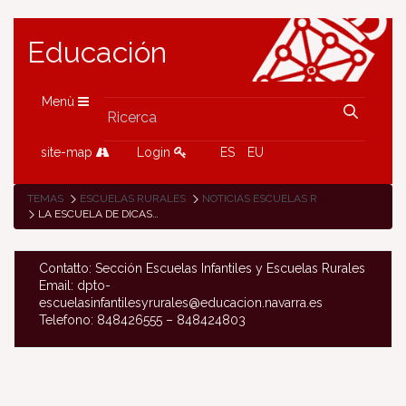
Educación
Menù
site-map
Login
ES
EU
TEMAS
ESCUELAS RURALES
NOTICIAS ESCUELAS RURALES
LA ESCUELA DE DICASTILLO, ¡SABE A TURRÓN!
Contatto: Sección Escuelas Infantiles y Escuelas Rurales
Email: dpto-
escuelasinfantilesyrurales@educacion.navarra.es
Telefono: 848426555 – 848424803