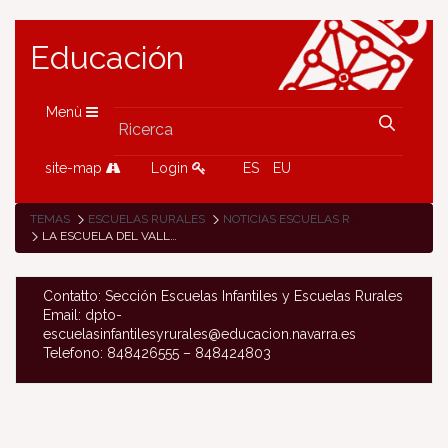
Educación
Menù
site-map
Login
ES
EU
TEMAS
ESCUELAS RURALES
NOTICIAS ESCUELAS RURALES
LA ESCUELA DEL VALLE DE RONCAL COMPLEMENTA SUS CLASES CON FORMACIÓN EN LA NATURALEZA
Contatto: Sección Escuelas Infantiles y Escuelas Rurales
Email: dpto-
escuelasinfantilesyrurales@educacion.navarra.es
Telefono: 848426555 – 848424803