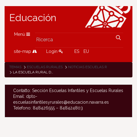
Educación
Menù
site-map
Login
ES
EU
TEMAS
ESCUELAS RURALES
NOTICIAS ESCUELAS RURALES
LA ESCUELA RURAL DE OLAZTI Y EL INSTITUTO DE FORMACIÓN PROFESIONAL DE SAKANA TRABAJAN EN COLABORACIÓN POR LA INCLUSIÓN
Contatto: Sección Escuelas Infantiles y Escuelas Rurales
Email: dpto-
escuelasinfantilesyrurales@educacion.navarra.es
Telefono: 848426555 – 848424803