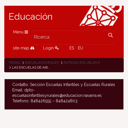
Educación
Menù
site-map
Login
ES
EU
TEMAS
ESCUELAS RURALES
NOTICIAS ESCUELAS RURALES
LAS ESCUELAS DE AIBAR, CÁSEDA Y LUMBIER CELEBRARON EL DÍA DE LA LOCALIDAD
Contatto: Sección Escuelas Infantiles y Escuelas Rurales
Email: dpto-
escuelasinfantilesyrurales@educacion.navarra.es
Telefono: 848426555 – 848424803