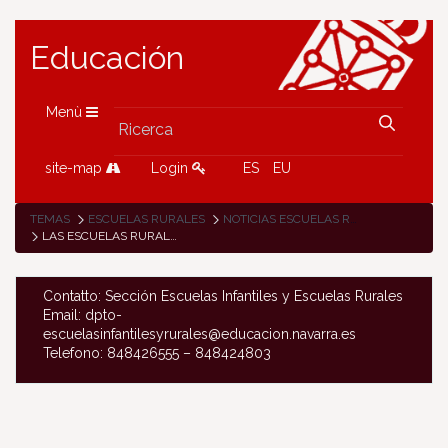
Educación
Menù
site-map
Login
ES
EU
TEMAS
ESCUELAS RURALES
NOTICIAS ESCUELAS RURALES
LAS ESCUELAS RURALES CELEBRAN EL DÍA INTERNACIONAL DE LA MUJER, 8M
Contatto: Sección Escuelas Infantiles y Escuelas Rurales
Email: dpto-
escuelasinfantilesyrurales@educacion.navarra.es
Telefono: 848426555 – 848424803