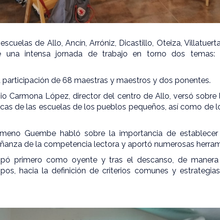
scuelas de Allo, Ancín, Arróniz, Dicastillo, Oteiza, Villatuert
 una intensa jornada de trabajo en torno dos temas: l
a participación de 68 maestras y maestros y dos ponentes.
o Carmona López, director del centro de Allo, versó sobre
ticas de las escuelas de los pueblos pequeños, así como de 
o.
Jimeno Guembe habló sobre la importancia de establec
señanza de la competencia lectora y aportó numerosas herrami
icipó primero como oyente y tras el descanso, de manera
pos, hacia la definición de criterios comunes y estrategias