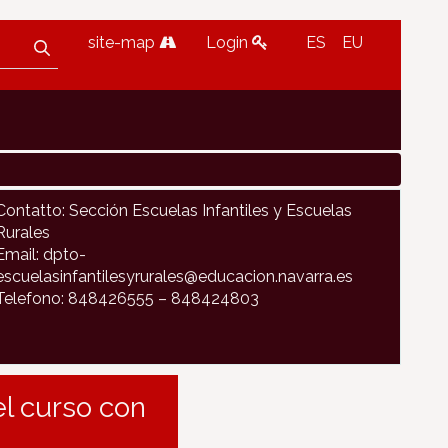
site-map
Login
ES
EU
Contatto: Sección Escuelas Infantiles y Escuelas
Rurales
Email: dpto-
escuelasinfantilesyrurales@educacion.navarra.es
Telefono: 848426555 – 848424803
el curso con