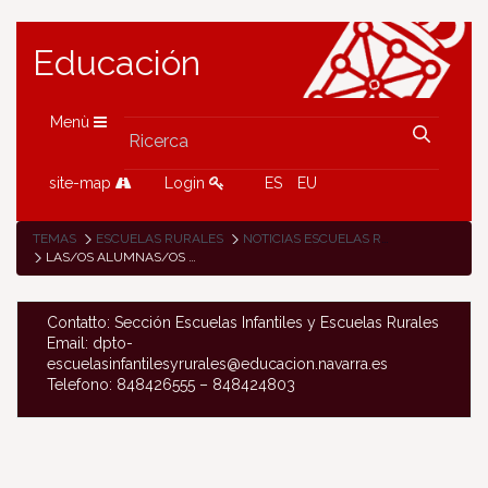
Educación
Menù
site-map
Login
ES
EU
TEMAS
ESCUELAS RURALES
NOTICIAS ESCUELAS RURALES
LAS/OS ALUMNAS/OS DE AÑORBE QUIEREN SALVAR A LOS TIBURONES
Contatto: Sección Escuelas Infantiles y Escuelas Rurales
Email: dpto-
escuelasinfantilesyrurales@educacion.navarra.es
Telefono: 848426555 – 848424803