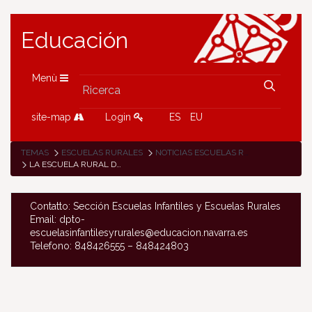
Educación
Menù
site-map
Login
ES
EU
TEMAS
ESCUELAS RURALES
NOTICIAS ESCUELAS RURALES
LA ESCUELA RURAL DE ETXALAR ORGANIZA UNA JORNADA SOBRE LA SITUACIÓN EN EL SAHARA OCCIDENTAL
Contatto: Sección Escuelas Infantiles y Escuelas Rurales
Email: dpto-
escuelasinfantilesyrurales@educacion.navarra.es
Telefono: 848426555 – 848424803