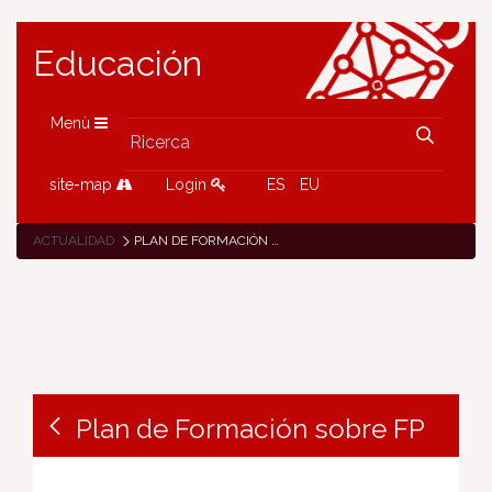
Educación
Menù
site-map
Login
ES
EU
ACTUALIDAD
PLAN DE FORMACIÓN SOBRE FP
Plan de Formación sobre FP