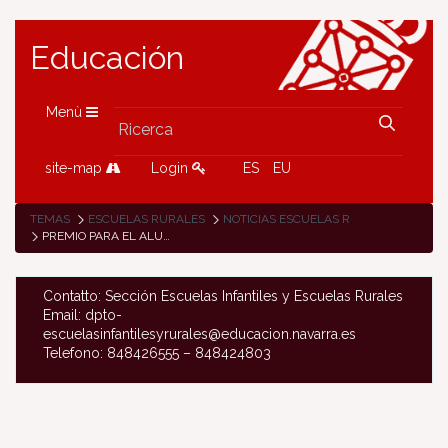
Educación
Menù
site-map
Login
ES
EU
TEMAS
ESCUELAS RURALES
NOTICIAS ESCUELAS RURALES
PREMIO PARA EL ALUMNADO DE UHARTE ARAKIL EN EL V. CONCURSO DE RELATOS BREVES CONTRA LOS RUMORES
Contatto: Sección Escuelas Infantiles y Escuelas Rurales
Email: dpto-
escuelasinfantilesyrurales@educacion.navarra.es
Telefono: 848426555 – 848424803