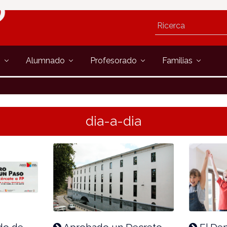
s
Alumnado
Profesorado
Familias
dia-a-dia
odo de
Aprobado un Decreto
El De