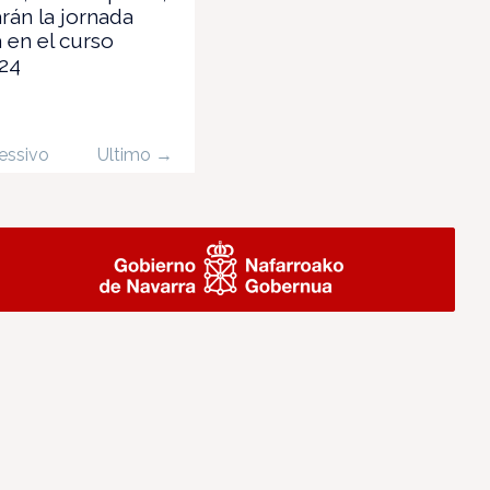
rán la jornada
 en el curso
24
essivo
Ultimo →