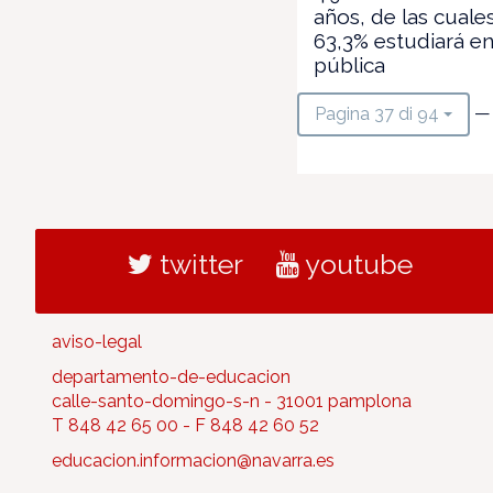
años, de las cuales
63,3% estudiará en
pública
— 
Pagina 37 di 94
twitter
youtube
aviso-legal
departamento-de-educacion
calle-santo-domingo-s-n - 31001 pamplona
T 848 42 65 00 - F 848 42 60 52
educacion.informacion@navarra.es