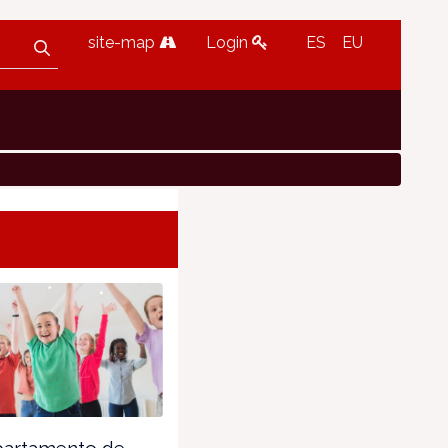
site-map
Login
ES
EU
partamento de