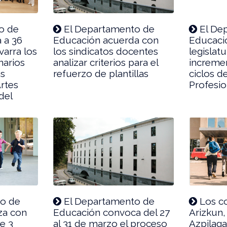
o de
El Departamento de
El De
 a 36
Educación acuerda con
Educació
varra los
los sindicatos docentes
legislat
narios
analizar criterios para el
increme
as
refuerzo de plantillas
ciclos d
Artes
Profesio
del
io de
El Departamento de
Los co
iza con
Educación convoca del 27
Arizkun,
de 3
al 31 de marzo el proceso
Azpilag