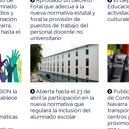
lumnado
Foral que adecúa a la
Educaci
dios y
nueva normativa estatal y
activida
rmación
foral la provisión de
cultural
arra,
puestos de trabajo del
hasta el
personal docente no
universitario
 BON la
Abierta hasta el 23 de
Public
tablece
abril la participación en la
de Cont
nueva normativa que
Navarra l
regulará la inclusión del
transpor
máticas
alumnado escolar
centros 
próximo