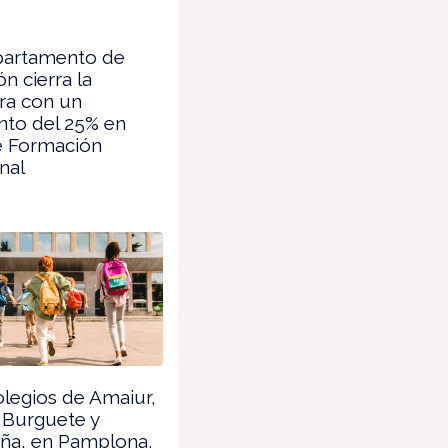
partamento de
n cierra la
ura con un
nto del 25% en
e Formación
nal
legios de Amaiur,
 Burguete y
aña, en Pamplona,