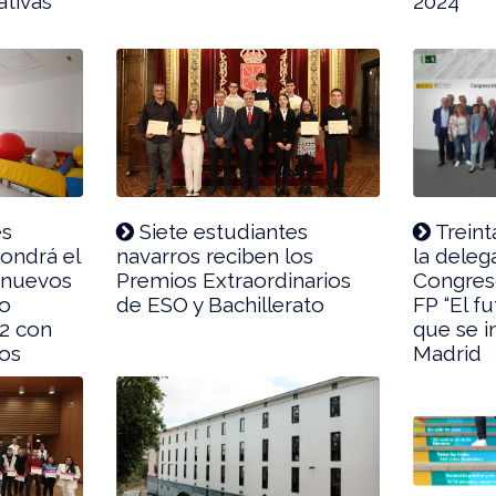
tivas
2024
és
Siete estudiantes
Treint
ondrá el
navarros reciben los
la deleg
 nuevos
Premios Extraordinarios
Congreso
vo
de ESO y Bachillerato
FP “El f
m2 con
que se i
ios
Madrid