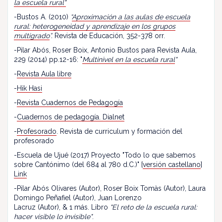
la escuela rural"
-Bustos A. (2010)
“
Aproximación a las aulas de escuela
rural: heterogeneidad y aprendizaje en los grupos
multigrado
”.
Revista de Educación, 352-378 orr.
-Pilar Abós, Roser Boix, Antonio Bustos para Revista Aula,
229 (2014) pp.12-16: "
Multinivel en la escuela rural
"
-
Revista Aula libre
-
Hik Hasi
-
Revista Cuadernos de Pedagogía
-
Cuadernos de pedagogía. Dialnet
-
Profesorado
. Revista de curriculum y formación del
profesorado
-Escuela de Ujué (2017) Proyecto "Todo lo que sabemos
sobre Cantónimo (del 684 al 780 d.C.)" [
versión castellano
]
Link
-Pilar Abós Olivares (Autor), Roser Boix Tomàs (Autor), Laura
Domingo Peñafiel (Autor), Juan Lorenzo
Lacruz (Autor), & 1 más. Libro
"El reto de la escuela rural:
hacer visible lo invisible"
.