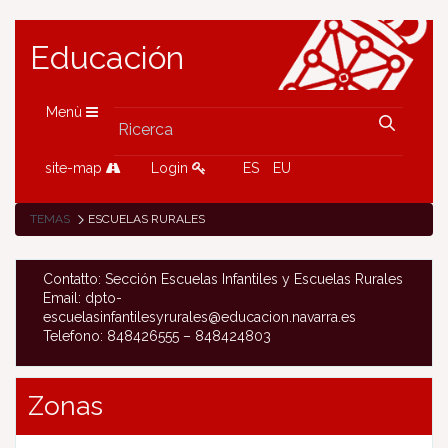
Educación
Menù
site-map
Login
ES
EU
TEMAS
ESCUELAS RURALES
Contatto: Sección Escuelas Infantiles y Escuelas Rurales
Email: dpto-
escuelasinfantilesyrurales@educacion.navarra.es
Telefono: 848426555 – 848424803
Zonas