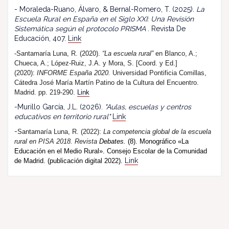
- Moraleda-Ruano, Álvaro, & Bernal-Romero, T. (2025).
La
Escuela Rural en España en el Siglo XXI: Una Revisión
Sistemática según el protocolo PRISMA
. Revista De
Educación, 407.
Link
-Santamaría Luna, R. (2020).
“La escuela rural”
en Blanco, A.;
Chueca, A.; López-Ruiz, J.A. y Mora, S. [Coord. y Ed.]
(2020):
INFORME España 2020.
Universidad Pontificia Comillas,
Cátedra José María Martín Patino de la Cultura del Encuentro.
Madrid. pp. 219-290.
Link
-Murillo García, J.L. (2026).
"Aulas, escuelas y centros
educativos en territorio rural"
Link
-
Santamaría Luna, R. (202
2
):
La competencia global de la escuela
rural en PISA 2018.
R
evista
Debates.
(8). Monográfico «La
Educación en el Medio Rural». Consejo Escolar de la Comunidad
Link
de Madrid. (publicación digital 2022).