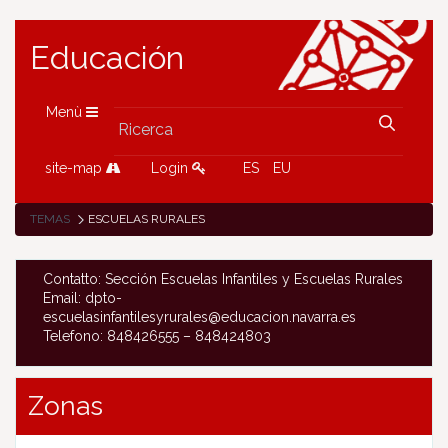
Educación
Menù
site-map
Login
ES
EU
TEMAS
ESCUELAS RURALES
Contatto: Sección Escuelas Infantiles y Escuelas Rurales
Email: dpto-
escuelasinfantilesyrurales@educacion.navarra.es
Telefono: 848426555 – 848424803
Zonas