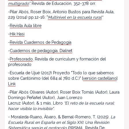
multigrado
”.
Revista de Educación, 352-378 orr.
-Pilar Abós, Roser Boix, Antonio Bustos para Revista Aula,
229 (2014) pp.12-16: "
Multinivel en la escuela rural
"
-
Revista Aula libre
-
Hik Hasi
-
Revista Cuadernos de Pedagogía
-
Cuadernos de pedagogía. Dialnet
-
Profesorado
. Revista de curriculum y formación del
profesorado
-Escuela de Ujué (2017) Proyecto "Todo lo que sabemos
sobre Cantónimo (del 684 al 780 d.C.)" [
versión castellano
]
Link
-Pilar Abós Olivares (Autor), Roser Boix Tomàs (Autor), Laura
Domingo Peñafiel (Autor), Juan Lorenzo
Lacruz (Autor), & 1 más. Libro
"El reto de la escuela rural:
hacer visible lo invisible"
.
- Moraleda-Ruano, Álvaro, & Bernal-Romero, T. (2025).
La
Escuela Rural en España en el Siglo XXI: Una Revisión
Sistemática según el protocolo PRISMA
. Revista De