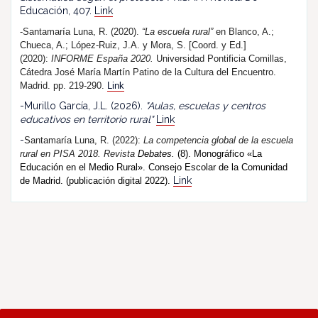
Educación, 407.
Link
-Santamaría Luna, R. (2020).
“La escuela rural”
en Blanco, A.;
Chueca, A.; López-Ruiz, J.A. y Mora, S. [Coord. y Ed.]
(2020):
INFORME España 2020.
Universidad Pontificia Comillas,
Cátedra José María Martín Patino de la Cultura del Encuentro.
Madrid. pp. 219-290.
Link
-Murillo García, J.L. (2026).
"Aulas, escuelas y centros
educativos en territorio rural"
Link
-
Santamaría Luna, R. (202
2
):
La competencia global de la escuela
rural en PISA 2018.
R
evista
Debates.
(8). Monográfico «La
Educación en el Medio Rural». Consejo Escolar de la Comunidad
Link
de Madrid. (publicación digital 2022).