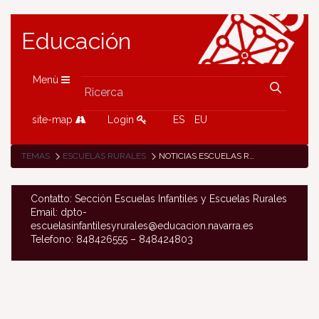
Educación
Menù
site-map
Login
ES
EU
TEMAS
ESCUELAS RURALES
NOTICIAS ESCUELAS RURALES
Contatto: Sección Escuelas Infantiles y Escuelas Rurales
Email: dpto-
escuelasinfantilesyrurales@educacion.navarra.es
Telefono: 848426555 – 848424803