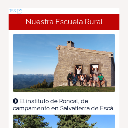
(Apre
RSS
una
Nuestra Escuela Rural
nuova
finestra)
El instituto de Roncal, de
campamento en Salvatierra de Escá