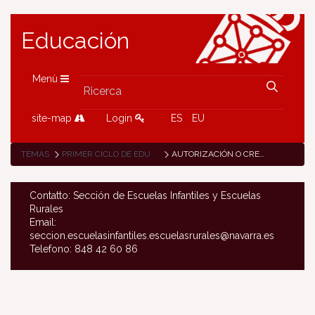
Educación
Menù
site-map
Login
ES
EU
TEMAS
PRIMER CICLO DE EDUCACIÓN INFANTIL (0-3 AÑOS)
AUTORIZACIÓN O CREACIÓN DE CENTROS
Contatto: Sección de Escuelas Infantiles y Escuelas
Rurales
Email:
seccion.escuelasinfantiles.escuelasrurales@navarra.es
Telefono: 848 42 60 86