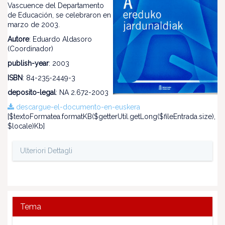
Vascuence del Departamento
de Educación, se celebraron en
marzo de 2003.
Autore
: Eduardo Aldasoro
(Coordinador)
publish-year
: 2003
ISBN
: 84-235-2449-3
deposito-legal
: NA 2.672-2003
descargue-el-documento-en-euskera
[$textoFormatea.formatKB($getterUtil.getLong($fileEntrada.size),
$locale)Kb]
Ulteriori Dettagli
Tema