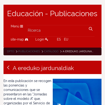
Educación - Publicaciones
Menù
site-map
Login
ES
EU
DPTO
PUBLICACIONES
CATÁLOGO
A EREDUKO JARDUNALDIAK
A ereduko jardunaldiak
En esta publicación se recogen
las ponencias y
comunicaciones que se
presentaron en las "Jornadas
sobre el modelo A" que,
organizadas por el Servicio de