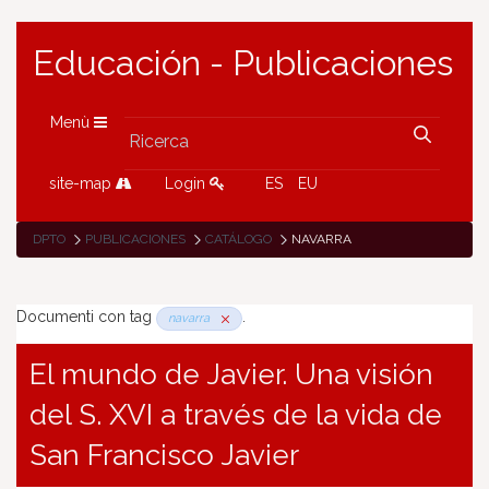
Educación - Publicaciones
Menù
site-map
Login
ES
EU
DPTO
PUBLICACIONES
CATÁLOGO
NAVARRA
Documenti con tag
.
navarra
El mundo de Javier. Una visión
del S. XVI a través de la vida de
San Francisco Javier