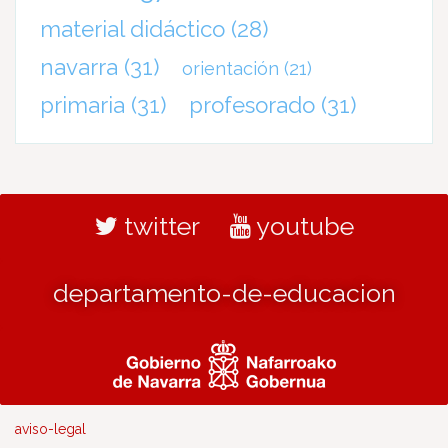
material didáctico
(28)
navarra
(31)
orientación
(21)
primaria
(31)
profesorado
(31)
twitter
youtube
departamento-de-educacion
aviso-legal