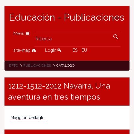
Educación - Publicaciones
Menù
site-map
Login
ES
EU
DPTO
PUBLICACIONES
CATÁLOGO
1212-1512-2012 Navarra. Una
aventura en tres tiempos
Maggiori dettagli...