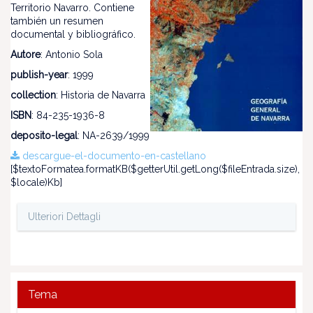
Territorio Navarro. Contiene
también un resumen
documental y bibliográfico.
Autore
: Antonio Sola
publish-year
: 1999
collection
: Historia de Navarra
ISBN
: 84-235-1936-8
deposito-legal
: NA-2639/1999
descargue-el-documento-en-castellano
[$textoFormatea.formatKB($getterUtil.getLong($fileEntrada.size),
$locale)Kb]
Ulteriori Dettagli
Tema