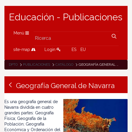
Educación - Publicaciones
Menù
site-map
Login
ES
EU
DPTO
PUBLICACIONES
CATÁLOGO
GEOGRAFÍA GENERAL DE NAVARRA
Geografía General de Navarra
Es una geografía general de
Navarra dividida en cuatro
grandes partes: Geografía
Física; Geografía de la
Población; Geografía
Económica y Ordenación del