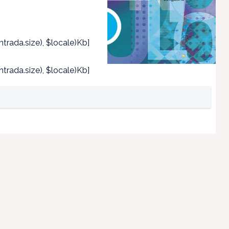
trada.size), $locale)Kb]
trada.size), $locale)Kb]