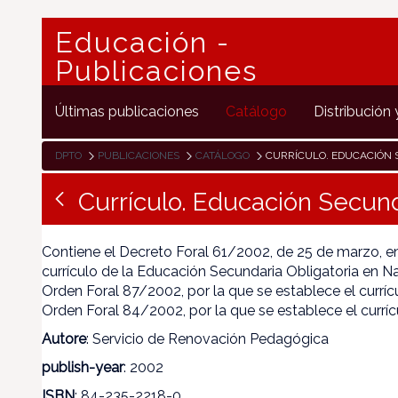
Educación -
Publicaciones
Últimas publicaciones
Catálogo
Distribución 
DPTO
PUBLICACIONES
CATÁLOGO
CURRÍCULO. EDUCACIÓN S
Currículo. Educación Secund
Contiene el Decreto Foral 61/2002, de 25 de marzo, en
currículo de la Educación Secundaria Obligatoria en N
Orden Foral 87/2002, por la que se establece el currícu
Orden Foral 84/2002, por la que se establece el curríc
Autore
: Servicio de Renovación Pedagógica
publish-year
: 2002
ISBN
: 84-235-2218-0