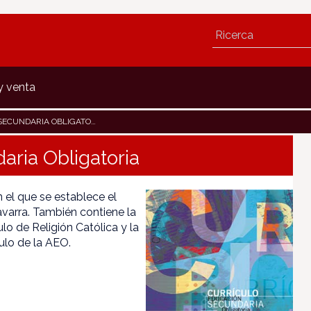
y venta
ECUNDARIA OBLIGATORIA
aria Obligatoria
 el que se establece el
avarra. También contiene la
lo de Religión Católica y la
ulo de la AEO.