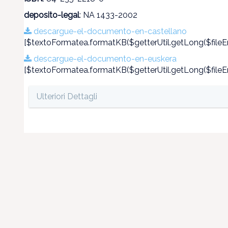
deposito-legal
: NA 1433-2002
descargue-el-documento-en-castellano
[$textoFormatea.formatKB($getterUtil.getLong($fileEn
descargue-el-documento-en-euskera
[$textoFormatea.formatKB($getterUtil.getLong($fileEn
Ulteriori Dettagli