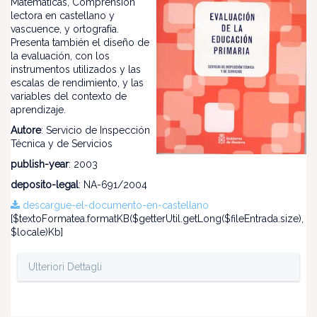
Matemáticas, Comprensión
lectora en castellano y
vascuence, y ortografía.
Presenta también el diseño de
la evaluación, con los
instrumentos utilizados y las
escalas de rendimiento, y las
variables del contexto de
aprendizaje.
Autore
: Servicio de Inspección
Técnica y de Servicios
publish-year
: 2003
deposito-legal
: NA-691/2004
descargue-el-documento-en-castellano
[$textoFormatea.formatKB($getterUtil.getLong($fileEntrada.size),
$locale)Kb]
Ulteriori Dettagli