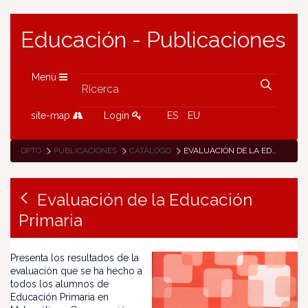
Educación - Publicaciones
Menù
site-map
Login
ES
EU
DPTO
PUBLICACIONES
CATÁLOGO
EVALUACIÓN DE LA EDUCACIÓN PRIMARIA
Evaluación de la Educación
Primaria
Presenta los resultados de la
evaluación que se ha hecho a
todos los alumnos de
Educación Primaria en